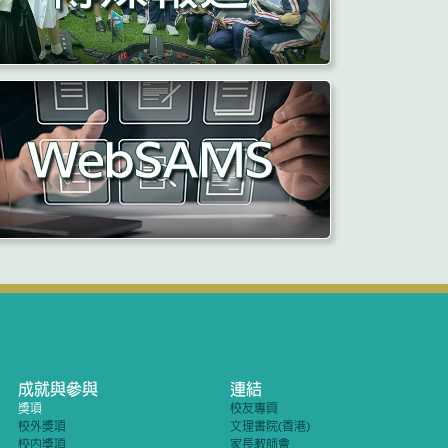
成就與參與
連結
獎項
校友專頁
校外獎項
文理書院(香港)
校內獎項
家長教師會