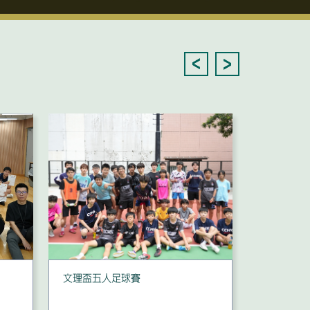
文理盃五人足球賽
家長教師
長工作坊