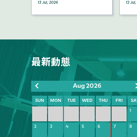
13 Jul, 2026
12 Jul
最新動態
Aug 2026
SUN
MON
TUE
WED
THU
FRI
SA
1
2
3
4
5
6
7
8