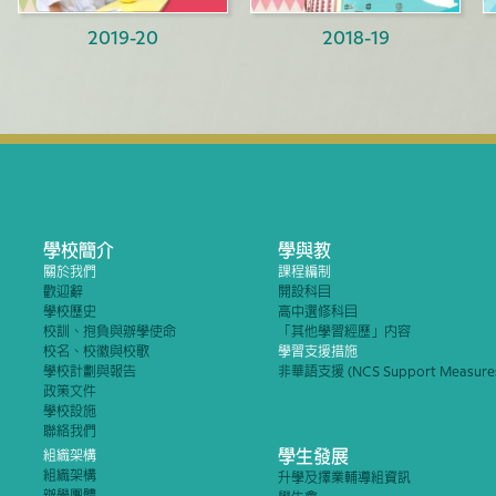
2019-20
2018-19
學校簡介
學與教
關於我們
課程編制
歡迎辭
開設科目
學校歷史
高中選修科目
校訓、抱負與辦學使命
「其他學習經歷」內容
校名、校徽與校歌
學習支援措施
學校計劃與報告
非華語支援 (NCS Support Measure
政策文件
學校設施
聯絡我們
學生發展
組織架構
組織架構
升學及擇業輔導組資訊