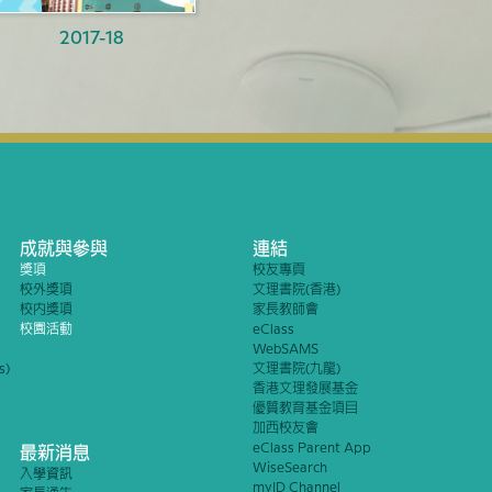
2017-18
成就與參與
連結
獎項
校友專頁
校外獎項
文理書院(香港)
校內獎項
家長教師會
校園活動
eClass
WebSAMS
s)
文理書院(九龍)
香港文理發展基金
優質教育基金項目
加西校友會
eClass Parent App
最新消息
WiseSearch
入學資訊
myID Channel