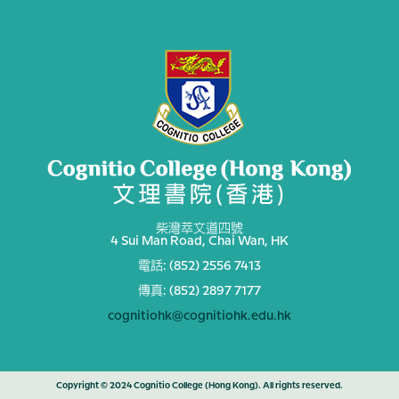
柴灣萃文道四號
4 Sui Man Road, Chai Wan, HK
電話: (852) 2556 7413
傳真: (852) 2897 7177
cognitiohk@cognitiohk.edu.hk
Copyright © 2024 Cognitio College (Hong Kong). All rights reserved.