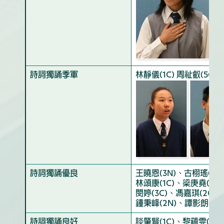
詩詞獨誦季軍
林靜儀(1C) 周祉叡(5G) 
詩詞獨誦優良
王曉恩(3N)、古栩瑤(2G
林頌康(1C)、梁庚堯(4G
閔婷(3C)、馮嘉琪(2G)
鍾秉峰(2N)、譚影朗(2C
詩詞獨誦良好
談肇賢(1C)、黎蘊雯(1G