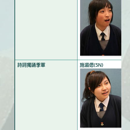
詩詞獨誦季軍
施湄偲(5N)