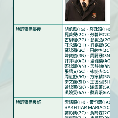
詩詞獨誦優良
胡凱欣(1G)、談泳琦(1H)、張
羅善兒(2C)、勞碧玲(2C)、
古栩瑤(2G)、彭獻弘(2G)、
莊永浩(2H)、許嘉寶(3C)、
蘇詠荷(3C)、田心怡(3C)、
陳寶儀(3N)、周麗珊(3N)、
許萍程(4G)、湯雅倩(4G)、
蔡詠珊(4N)、郭靜怡(4N)、
張藹文(5C)、林俊杰(5C)、
周祉叡(5G)、方家麟(5G)、
李文燕(5H)、王德明(5H)、
曾詠智(5K)、謝霆軒(5K)、
吳婉雯(6A)、蘇嘉媛(6A)、姚
詩詞獨誦良好
李銘順(1H)、黃勺恩(1K)、嚴
BAKHTIAR MARIA(2C)
譚影朗(2C)、黃綺霖(2C)、