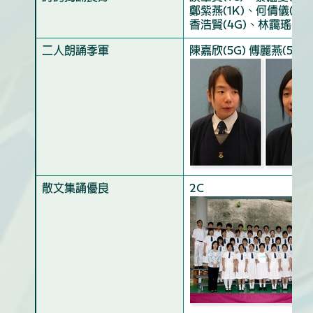
鄭紫燕(1K)、何倩儀(1K
香浩賢(4G)、林靄瑤(4H
二人朗誦季軍
陳嘉欣(5G) 傅麗燕(5G)
散文集誦優良
2C