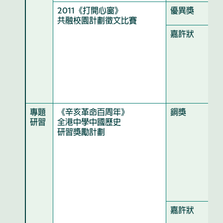
2011《打開心窗》
優異獎
共融校園計劃徵文比賽
嘉許狀
專題
《辛亥革命百周年》
銅獎
研習
全港中學中國歷史
研習獎勵計劃
嘉許狀