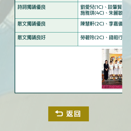
詩詞獨誦優良
劉愛兒(1C)、談肇賢(1C
施雅琪(4C)、朱麗敏(5G
散文獨誦優良
陳慧軒(2C)、李嘉儀(2C
散文獨誦良好
勞碧玲(2C)、錢祖行(2C