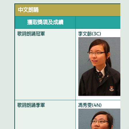
中文朗誦
獲取獎項及成績
歌詞朗誦冠軍
李文齡(3C)
歌詞朗誦季軍
馮秀雯(4N)