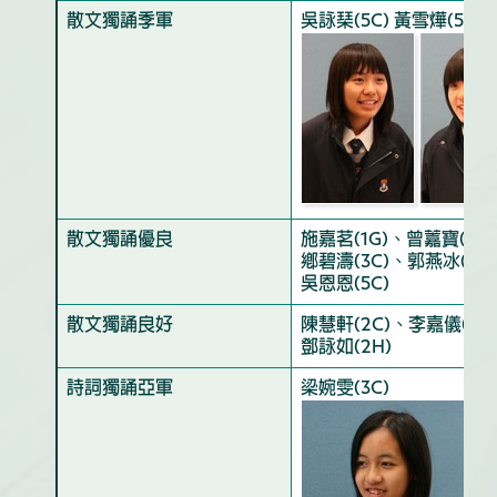
散文獨誦季軍
吳詠琹(5C) 黃雪燁(5C) 
散文獨誦優良
施嘉茗(1G)、曾䕒寶(1G
鄉碧濤(3C)、郭燕冰(3C
吳恩恩(5C)
散文獨誦良好
陳慧軒(2C)、李嘉儀(2C
鄧詠如(2H)
詩詞獨誦亞軍
梁婉雯(3C)