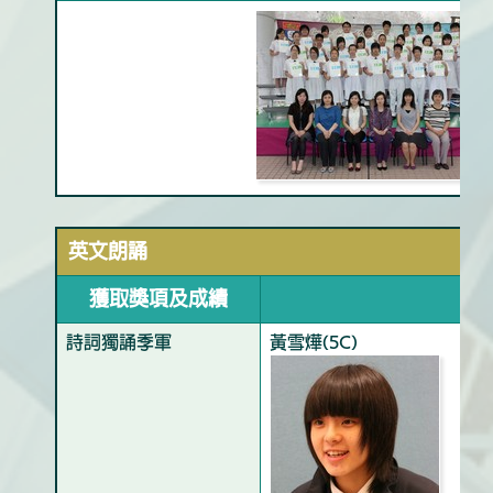
英文朗誦
獲取獎項及成績
詩詞獨誦季軍
黃雪燁(5C)