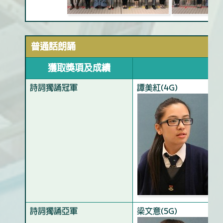
普通話朗誦
獲取獎項及成績
詩詞獨誦冠軍
譚美紅(4G)
詩詞獨誦亞軍
梁文意(5G)