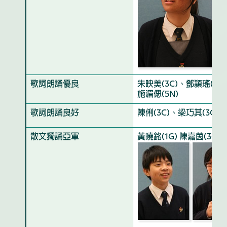
歌詞朗誦優良
朱映美(3C)、鄧頴瑤(3C
施湄偲(5N)
歌詞朗誦良好
陳俐(3C)、梁巧其(3G)
散文獨誦亞軍
黃曉銘(1G) 陳嘉茵(3C)