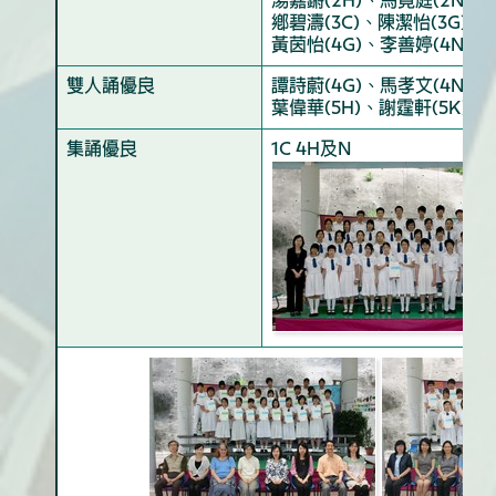
湯嘉鏘(2H)、馬竟庭(2N)、
鄉碧濤(3C)、陳潔怡(3G)、
黃茵怡(4G)、李善婷(4N)、
雙人誦優良
譚詩蔚(4G)、馬孝文(4N)、
葉偉華(5H)、謝霆軒(5K)
集誦優良
1C 4H及N