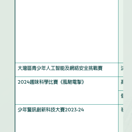
大灣區青少年人工智能及網絡安全挑戰賽
決賽
2024趣味科學比賽《風馳電掣》
高年
低年
少年警訊創新科技大賽2023-24
初中