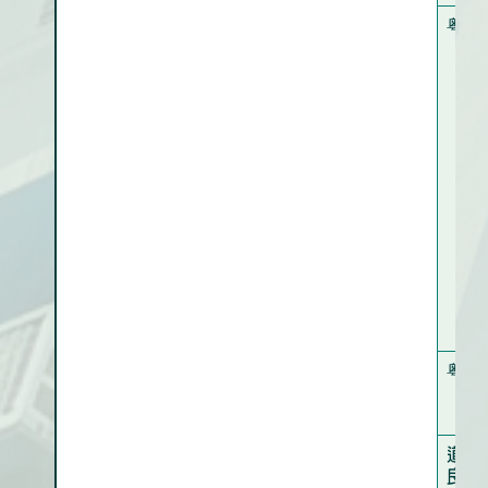
粤語
粤語
道教
良