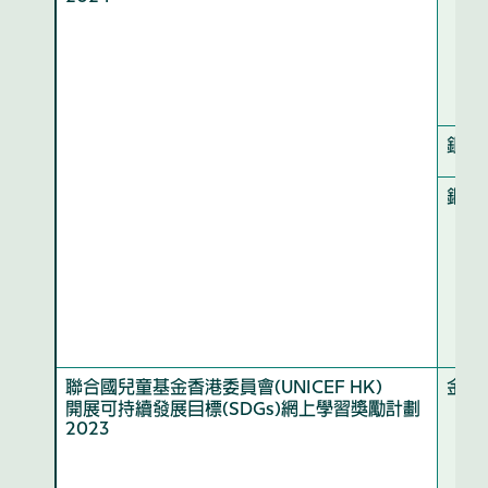
銀章
銅章
聯合國兒童基金香港委員會(UNICEF HK)
金獎
開展可持續發展目標(SDGs)網上學習獎勵計劃
2023