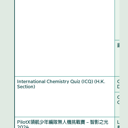
銅獎
International Chemistry Quiz (ICQ) (H.K.
Certi
Section)
Disti
Certi
Cred
PilotX領航少年編隊無人機挑戰賽 – 智影之光
Lite
2024