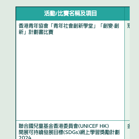
活動/比賽名稱及項目
獲
香港青年協會「青年社會創新學堂」「創變·創
冠軍
新」計劃書比賽
聯合國兒童基金香港委員會(UNICEF HK)
金章
開展可持續發展目標(SDGs)網上學習獎勵計劃
2024