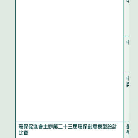
中學
中學
中學
獎
環保促進會主辦第二十三屆環保創意模型設計
最具
比賽
學組)