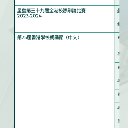
星島第三十九屆全港校際辯論比賽
最佳
2023-2024
最佳
第75屆香港學校朗誦節（中文）
粤語
（湯
粤語
粤語
粤語
粤語
粤語
粤語