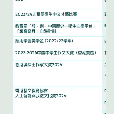
季軍
2023/24非華語學生中文才藝比賽
高中
教育局「想‧創‧中國歷史─學生自學平台」
積極
「奪寶奇兵」自學計劃
應用學習獎學金 (2022/23學年)
西式
2023-2024中國中學生作文大賽（香港賽區）
初中
粵港澳傑出作家大賽2024
英文
英文
香港藝文教育協會
中學
人工智能與我徵文比賽2024
中學