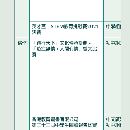
英才盃 – STEM教育挑戰賽2021
中學組優異
決賽
寫作
「禮行天下」文化傳承計劃 -
初中組二等
「疫症無情，人間有情」徵文比
賽
香港教育圖書有限公司
中文廣泛閱
第三十三屆中學生閱讀報告比賽
初中組優異