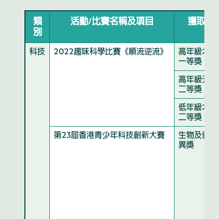
類
活動/比賽名稱及項目
獲取獎
別
科技
2022趣味科學比賽《順流逆流》
高年級北斗
一等獎
高年級天宮
二等獎
低年級北斗
二等獎
第23屆香港青少年科技創新大賽
生物及健康
異獎