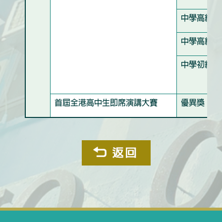
中學高級組
中學高級組
中學初級組
首屆全港高中生即席演講大賽
優異獎