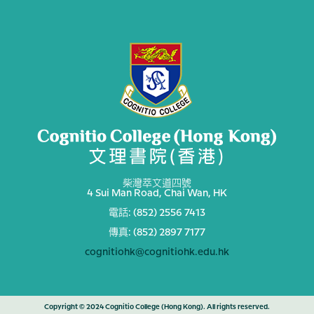
柴灣萃文道四號
4 Sui Man Road, Chai Wan, HK
電話: (852) 2556 7413
傳真: (852) 2897 7177
cognitiohk@cognitiohk.edu.hk
Copyright © 2024 Cognitio College (Hong Kong). All rights reserved.