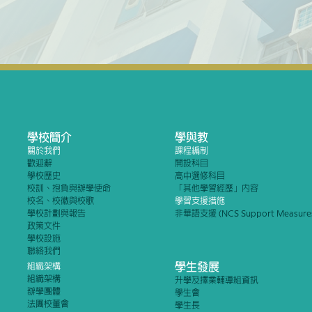
學校簡介
學與教
關於我們
課程編制
歡迎辭
開設科目
學校歷史
高中選修科目
校訓、抱負與辦學使命
「其他學習經歷」內容
校名、校徽與校歌
學習支援措施
學校計劃與報告
非華語支援 (NCS Support Measure
政策文件
學校設施
聯絡我們
學生發展
組織架構
組織架構
升學及擇業輔導組資訊
辦學團體
學生會
法團校董會
學生長