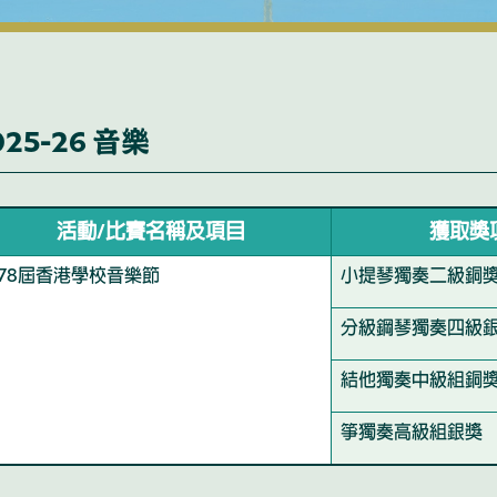
025-26 音樂
活動/比賽名稱及項目
獲取獎
78屆香港學校音樂節
小提琴獨奏二級銅
分級鋼琴獨奏四級
結他獨奏中級組銅
箏獨奏高級組銀獎