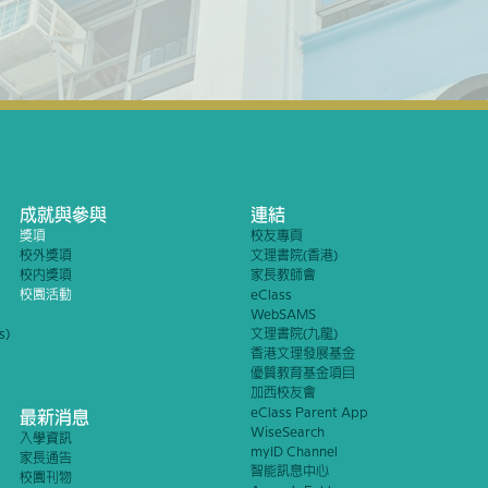
成就與參與
連結
獎項
校友專頁
校外獎項
文理書院(香港)
校內獎項
家長教師會
校園活動
eClass
WebSAMS
s)
文理書院(九龍)
香港文理發展基金
優質教育基金項目
加西校友會
eClass Parent App
最新消息
WiseSearch
入學資訊
myID Channel
家長通告
智能訊息中心
校園刊物