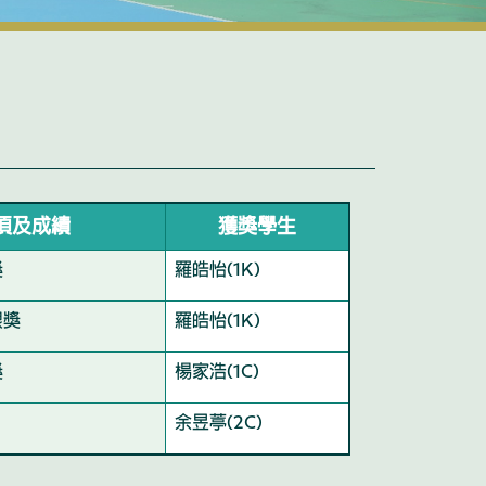
項及成績
獲獎學生
獎
羅皓怡(1K)
銀獎
羅皓怡(1K)
獎
楊家浩(1C)
余昱葶(2C)