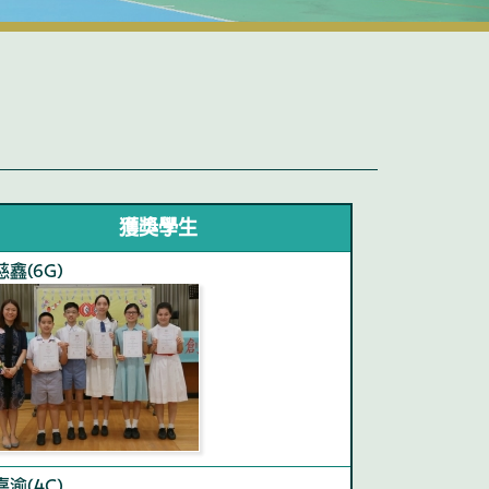
獲獎學生
慈鑫(6G)
嘉渝(4C)