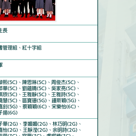
生長
書管理組、紅十字組
軍
焯熙(5C)、陳思琳(5C)、周俊杰(5C)、
萍華(5C)、劉蘊晴(5C)、吳家亮(5C)、
琪欣(5C)、王雅靜(5C)、王雅詩(5C)、
曉慧(5C)、區寶珊(5G)、鍾斯穎(5G)、
嘉釗(5G)、蔡穎穎(6C)、宋樂怡(6C)、
子揚(6G)
子華(2G)、李媚媚(2G)、林巧明(2G)、
嘉怡(2G)、王靜滢(2G)、余明詩(2G)、