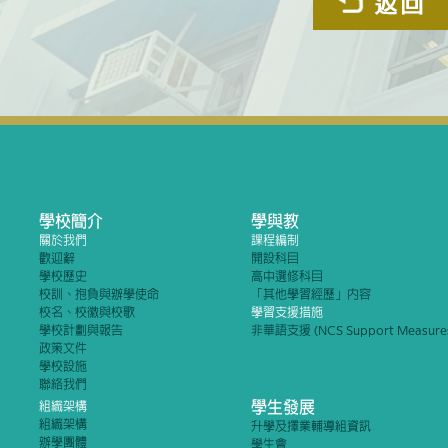
學校簡介
學與教
關於我們
課程編制
歡迎辭
開設科目
學校歷史
高中選修科目
校訓、抱負與辦學使命
「其他學習經歷」內容
校名、校徽與校歌
學習支援措施
學校計劃與報告
非華語支援 (NCS Support Measure
政策文件
學校設施
聯絡我們
學生發展
組織架構
組織架構
升學及擇業輔導組資訊
辦學團體
學生會