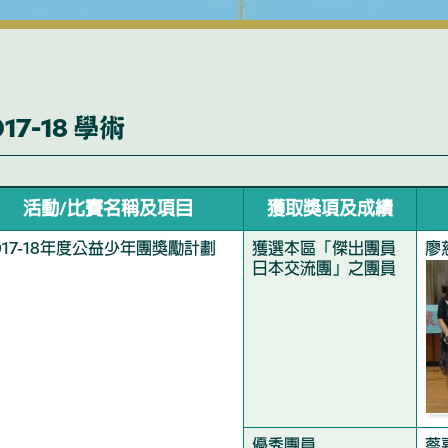
017-18 學術
活動/比賽名稱及項目
獲取獎項及成績
017-18年度公益少年團獎勵計劃
獲選本區「傑出團員
廖
日本交流團」之團員
優秀團員
蔡