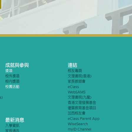
成就與參與
連結
獎項
校友專頁
校外獎項
文理書院(香港)
校內獎項
家長教師會
校園活動
eClass
WebSAMS
s)
文理書院(九龍)
香港文理發展基金
優質教育基金項目
加西校友會
eClass Parent App
最新消息
WiseSearch
入學資訊
myID Channel
家長通告