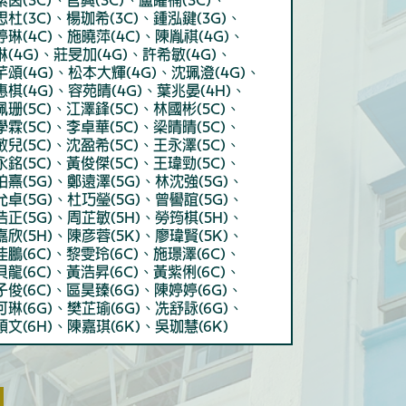
紫茵(3C)、官興(3C)、盧曜楠(3C)、
思杜(3C)、楊珈希(3C)、鍾泓鍵(3G)、
婷琳(4C)、施曉萍(4C)、陳胤祺(4G)、
琳(4G)、莊旻加(4G)、許希敏(4G)、
芊頌(4G)、松本大輝(4G)、沈珮澄(4G)、
惠棋(4G)、容苑晴(4G)、葉兆晏(4H)、
珮珊(5C)、江澤鋒(5C)、林國彬(5C)、
學霖(5C)、李卓華(5C)、梁晴晴(5C)、
敏兒(5C)、沈盈希(5C)、王永澤(5C)、
永銘(5C)、黃俊傑(5C)、王瑋勁(5C)、
柏熹(5G)、鄭遠澤(5G)、林沈強(5G)、
允卓(5G)、杜巧瑩(5G)、曾嚳誼(5G)、
浩正(5G)、周芷敏(5H)、勞筠棋(5H)、
嘉欣(5H)、陳彥蓉(5K)、廖瑋賢(5K)、
佳鵬(6C)、黎雯玲(6C)、施璟澤(6C)、
貝龍(6C)、黃浩昇(6C)、黃紫俐(6C)、
子俊(6C)、區昊臻(6G)、陳婷婷(6G)、
可琳(6G)、樊芷瑜(6G)、冼舒詠(6G)、
頌文(6H)、陳嘉琪(6K)、吳珈慧(6K)