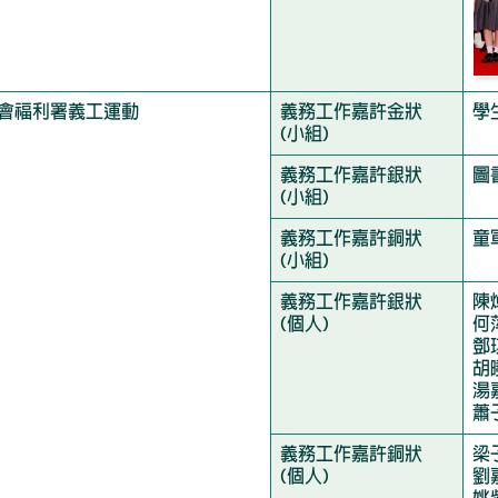
會福利署義工運動
義務工作嘉許金狀
學
(小組)
義務工作嘉許銀狀
圖
(小組)
義務工作嘉許銅狀
童
(小組)
義務工作嘉許銀狀
陳
(個人)
何
鄧
胡
湯
蕭
義務工作嘉許銅狀
梁
(個人)
劉