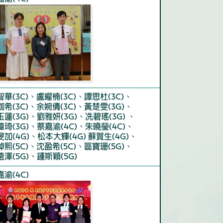
智華(3C)、盧曜楠(3C)、譚思杜(3C)、
珈希(3C)、余婉倩(3C)、黃楚雯(3G)、
玉蓮(3G)、劉雅妍(3G)、冼碧瑤(3G) 、
瑋琦(3G)、蔡嘉渝(4C)、朱曉瑩(4C)、
旻加(4G)、松本大輝(4G) 蘇賀生(4G)、
焯熙(5C)、沈盈希(5C)、區寶珊(5G)、
遠澤(5G)、鍾斯穎(5G)
嘉渝(4C)