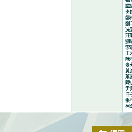
姚
譚
李
鄭
劉
冼
莊
劉
李
王
陳
麥
黃
蕭
陳
尹
任
張
柯