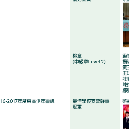
橙章
梁
(中級章Level 2)
楊
黃
王
莊
陳
鄭
016-2017年度東區少年警訊
最佳學校支會幹事
蔡
冠軍