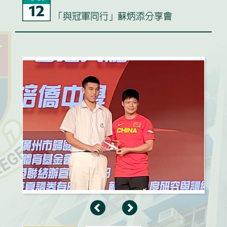
12
「與冠軍同行」蘇炳添分享會