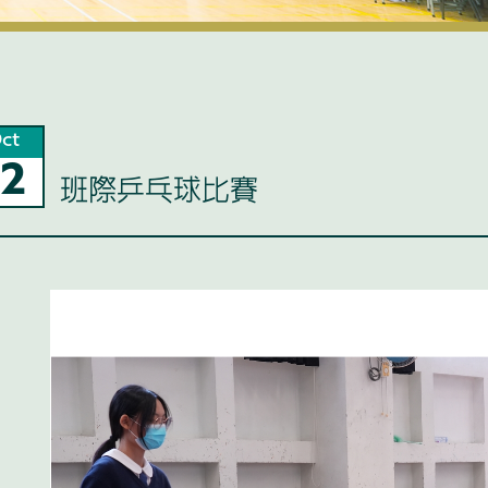
ct
12
班際乒乓球比賽