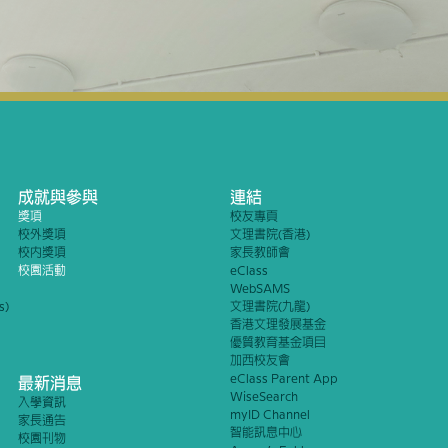
成就與參與
連結
獎項
校友專頁
校外獎項
文理書院(香港)
校內獎項
家長教師會
校園活動
eClass
WebSAMS
s)
文理書院(九龍)
香港文理發展基金
優質教育基金項目
加西校友會
eClass Parent App
最新消息
WiseSearch
入學資訊
myID Channel
家長通告
智能訊息中心
校園刊物