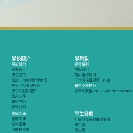
學校簡介
學與教
關於我們
課程編制
歡迎辭
開設科目
學校歷史
高中選修科目
校訓、抱負與辦學使命
「其他學習經歷」內容
校名、校徽與校歌
學習支援措施
學校計劃與報告
非華語支援 (NCS Support Measure
政策文件
學校設施
聯絡我們
學生發展
組織架構
組織架構
升學及擇業輔導組資訊
辦學團體
學生會
法團校董會
學生長