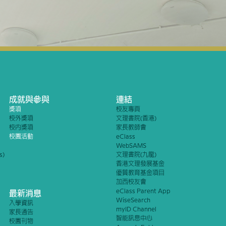
成就與參與
連結
獎項
校友專頁
校外獎項
文理書院(香港)
校內獎項
家長教師會
校園活動
eClass
WebSAMS
s)
文理書院(九龍)
香港文理發展基金
優質教育基金項目
加西校友會
eClass Parent App
最新消息
WiseSearch
入學資訊
myID Channel
家長通告
智能訊息中心
校園刊物