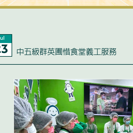
ul
23
中五級群英圃惜食堂義工服務