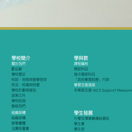
學校簡介
學與教
關於我們
課程編制
歡迎辭
開設科目
學校歷史
高中選修科目
校訓、抱負與辦學使命
「其他學習經歷」內容
校名、校徽與校歌
學習支援措施
學校計劃與報告
非華語支援 (NCS Support Measure
政策文件
學校設施
聯絡我們
學生發展
組織架構
組織架構
升學及擇業輔導組資訊
辦學團體
學生會
法團校董會
學生長