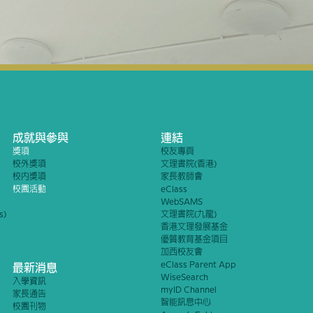
成就與參與
連結
獎項
校友專頁
校外獎項
文理書院(香港)
校內獎項
家長教師會
校園活動
eClass
WebSAMS
s)
文理書院(九龍)
香港文理發展基金
優質教育基金項目
加西校友會
eClass Parent App
最新消息
WiseSearch
入學資訊
myID Channel
家長通告
智能訊息中心
校園刊物