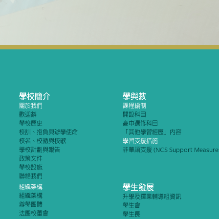
學校簡介
學與教
關於我們
課程編制
歡迎辭
開設科目
學校歷史
高中選修科目
校訓、抱負與辦學使命
「其他學習經歷」內容
校名、校徽與校歌
學習支援措施
學校計劃與報告
非華語支援 (NCS Support Measure
政策文件
學校設施
聯絡我們
學生發展
組織架構
組織架構
升學及擇業輔導組資訊
辦學團體
學生會
法團校董會
學生長