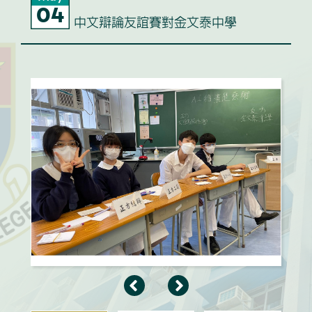
04
中文辯論友誼賽對金文泰中學